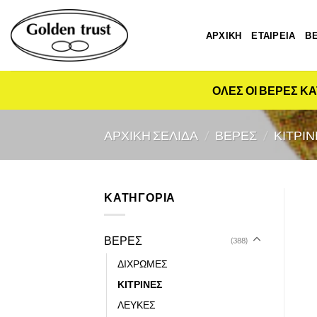
Μετάβαση
στο
ΑΡΧΙΚΗ
ΕΤΑΙΡΕΙΑ
Β
περιεχόμενο
ΟΛΕΣ ΟΙ ΒΕΡΕΣ ΚΑ
ΑΡΧΙΚΉ ΣΕΛΊΔΑ
/
ΒΕΡΕΣ
/
ΚΙΤΡΙΝ
ΚΑΤΗΓΟΡΙΑ
ΒΕΡΕΣ
(388)
ΔΙΧΡΩΜΕΣ
ΚΙΤΡΙΝΕΣ
ΛΕΥΚΕΣ