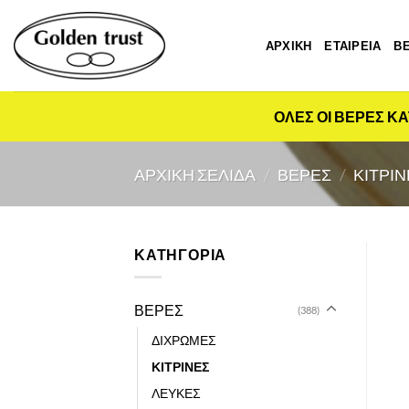
Μετάβαση
στο
ΑΡΧΙΚΗ
ΕΤΑΙΡΕΙΑ
Β
περιεχόμενο
ΟΛΕΣ ΟΙ ΒΕΡΕΣ ΚΑ
ΑΡΧΙΚΉ ΣΕΛΊΔΑ
/
ΒΕΡΕΣ
/
ΚΙΤΡΙΝ
ΚΑΤΗΓΟΡΙΑ
ΒΕΡΕΣ
(388)
ΔΙΧΡΩΜΕΣ
ΚΙΤΡΙΝΕΣ
ΛΕΥΚΕΣ