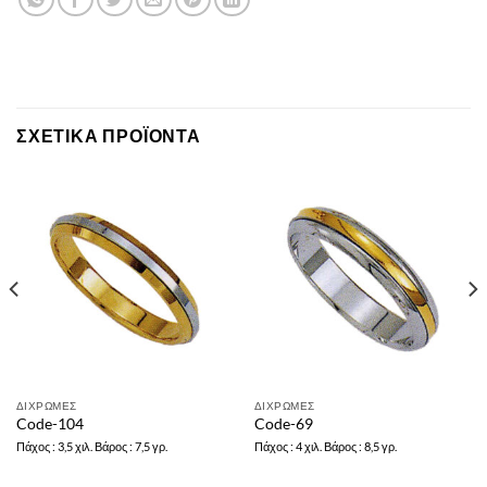
ΣΧΕΤΙΚΆ ΠΡΟΪΌΝΤΑ
ΔΙΧΡΩΜΕΣ
ΔΙΧΡΩΜΕΣ
Code-104
Code-69
Πάχος : 3,5 χιλ. Βάρος : 7,5 γρ.
Πάχος : 4 χιλ. Βάρος : 8,5 γρ.