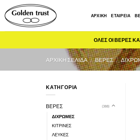
Μετάβαση
στο
ΑΡΧΙΚΗ
ΕΤΑΙΡΕΙΑ
Β
περιεχόμενο
ΟΛΕΣ ΟΙ ΒΕΡΕΣ ΚΑ
ΑΡΧΙΚΉ ΣΕΛΊΔΑ
/
ΒΕΡΕΣ
/
ΔΙΧΡΩ
ΚΑΤΗΓΟΡΙΑ
ΒΕΡΕΣ
(388)
ΔΙΧΡΩΜΕΣ
ΚΙΤΡΙΝΕΣ
ΛΕΥΚΕΣ