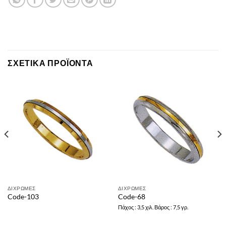
ΣΧΕΤΙΚΆ ΠΡΟΪΌΝΤΑ
ΔΙΧΡΩΜΕΣ
ΔΙΧΡΩΜΕΣ
Code-103
Code-68
Πάχος : 3,5 χιλ. Βάρος : 7,5 γρ.