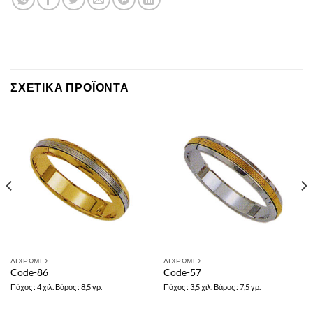
ΣΧΕΤΙΚΆ ΠΡΟΪΌΝΤΑ
ΔΙΧΡΩΜΕΣ
ΔΙΧΡΩΜΕΣ
Code-86
Code-57
Πάχος : 4 χιλ. Βάρος : 8,5 γρ.
Πάχος : 3,5 χιλ. Βάρος : 7,5 γρ.