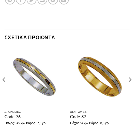
ΣΧΕΤΙΚΆ ΠΡΟΪΌΝΤΑ
ΔΙΧΡΩΜΕΣ
ΔΙΧΡΩΜΕΣ
Code-76
Code-87
Πάχος : 3,5 χιλ. Βάρος : 7,5 γρ.
Πάχος : 4 χιλ. Βάρος : 8,5 γρ.