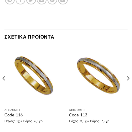
ΣΧΕΤΙΚΆ ΠΡΟΪΌΝΤΑ
ΔΙΧΡΩΜΕΣ
ΔΙΧΡΩΜΕΣ
Code-116
Code-113
Πάχος : 3 χιλ. Βάρος : 6,5 γρ.
Πάχος : 3,5 χιλ. Βάρος : 7,5 γρ.