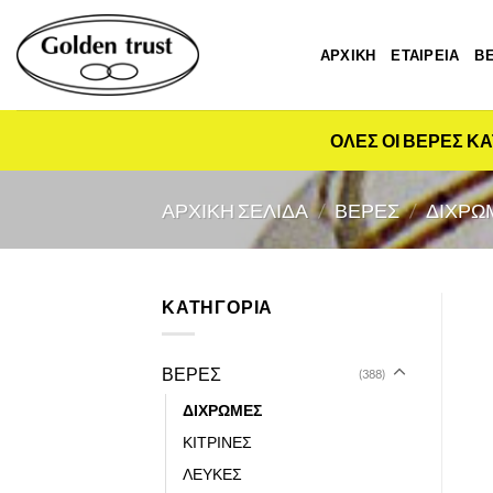
Μετάβαση
στο
ΑΡΧΙΚΗ
ΕΤΑΙΡΕΙΑ
Β
περιεχόμενο
ΟΛΕΣ ΟΙ ΒΕΡΕΣ ΚΑ
ΑΡΧΙΚΉ ΣΕΛΊΔΑ
/
ΒΕΡΕΣ
/
ΔΙΧΡΩ
ΚΑΤΗΓΟΡΙΑ
ΒΕΡΕΣ
(388)
ΔΙΧΡΩΜΕΣ
ΚΙΤΡΙΝΕΣ
ΛΕΥΚΕΣ