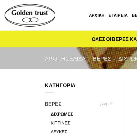
Μετάβαση
στο
ΑΡΧΙΚΗ
ΕΤΑΙΡΕΙΑ
Β
περιεχόμενο
ΟΛΕΣ ΟΙ ΒΕΡΕΣ ΚΑ
ΑΡΧΙΚΉ ΣΕΛΊΔΑ
/
ΒΕΡΕΣ
/
ΔΙΧΡΩ
ΚΑΤΗΓΟΡΙΑ
ΒΕΡΕΣ
(388)
ΔΙΧΡΩΜΕΣ
ΚΙΤΡΙΝΕΣ
ΛΕΥΚΕΣ